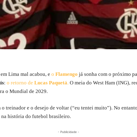
s em Lima mal acabou, e
o
Flamengo
já sonha com o próximo pas
ís
:
o retorno de
Lucas Paquetá
.
O meia do West Ham (ING), rec
ara o Mundial de 2029.
o treinador e o desejo de voltar (“eu tentei muito”). No entant
a história do futebol brasileiro.
- Publicidade -