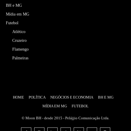
BH e MG
Mídia em MG
Futebol
Atlético
Cruzeiro
Flamengo
Palmeiras
HOME
POLÍTICA
NEGÓCIOS E ECONOMIA
BH E MG
MÍDIA EM MG
FUTEBOL
© Moon BH - desde 2015 - Pelájjio Comunicação Ltda.