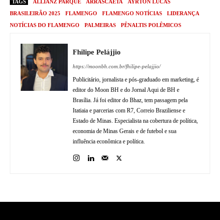
TAGS
ALLIANZ PARQUE
ARRASCAETA
AYRTON LUCAS
BRASILEIRÃO 2025
FLAMENGO
FLAMENGO NOTÍCIAS
LIDERANÇA
NOTÍCIAS DO FLAMENGO
PALMEIRAS
PÊNALTIS POLÊMICOS
Fhilipe Pelájjio
https://moonbh.com.br/fhilipe-pelajjio/
Publicitário, jornalista e pós-graduado em marketing, é
editor do Moon BH e do Jornal Aqui de BH e
Brasília. Já foi editor do Bhaz, tem passagem pela
Itatiaia e parcerias com R7, Correio Braziliense e
Estado de Minas. Especialista na cobertura de política,
economia de Minas Gerais e de futebol e sua
influência econômica e política.