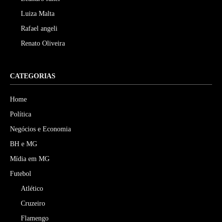
Luiza Malta
Rafael angeli
Renato Oliveira
CATEGORIAS
Home
Política
Negócios e Economia
BH e MG
Mídia em MG
Futebol
Atlético
Cruzeiro
Flamengo