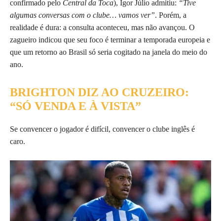
confirmado pelo
Central da Toca
), Igor Júlio admitiu:
“Tive
algumas conversas com o clube… vamos ver”
. Porém, a
realidade é dura: a consulta aconteceu, mas não avançou. O
zagueiro indicou que seu foco é terminar a temporada europeia e
que um retorno ao Brasil só seria cogitado na janela do meio do
ano.
BRIGHTON DIZ AO CRUZEIRO:
“SÓ VENDA E À VISTA”
Se convencer o jogador é difícil, convencer o clube inglês é
caro.