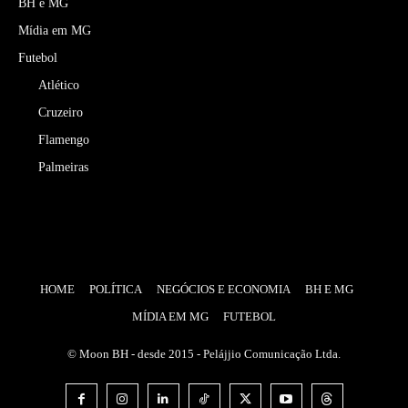
BH e MG
Mídia em MG
Futebol
Atlético
Cruzeiro
Flamengo
Palmeiras
HOME
POLÍTICA
NEGÓCIOS E ECONOMIA
BH E MG
MÍDIA EM MG
FUTEBOL
© Moon BH - desde 2015 - Pelájjio Comunicação Ltda.