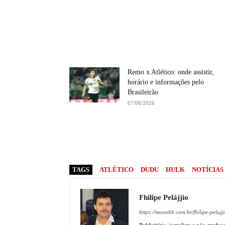
Remo x Atlético: onde assistir,
horário e informações pelo
Brasileirão
07/08/2026
TAGS
ATLÉTICO
DUDU
HULK
NOTÍCIAS
Fhilipe Pelájjio
https://moonbh.com.br/fhilipe-pelajji