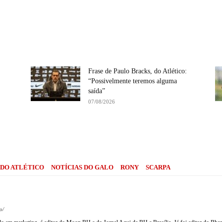
Frase de Paulo Bracks, do Atlético:
“Possivelmente teremos alguma
saída”
07/08/2026
Compartilhe
 DO ATLÉTICO
NOTÍCIAS DO GALO
RONY
SCARPA
o/