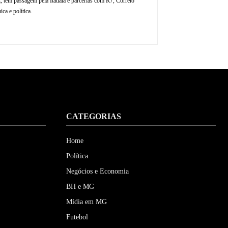
, tem passagem pela Itatiaia e parcerias com R7, Correio
ca e política.
CATEGORIAS
Home
Política
Negócios e Economia
BH e MG
Mídia em MG
Futebol