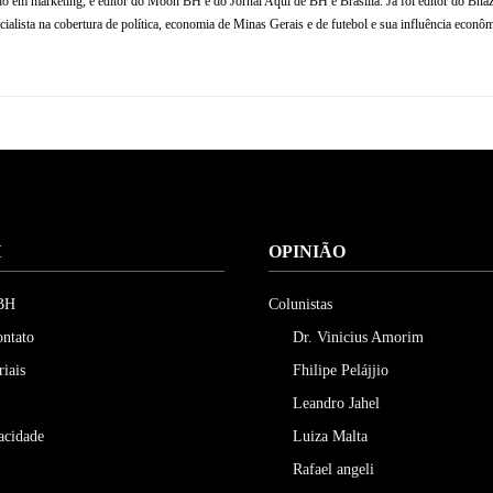
ado em marketing, é editor do Moon BH e do Jornal Aqui de BH e Brasília. Já foi editor do Bhaz
ialista na cobertura de política, economia de Minas Gerais e de futebol e sua influência econômi
H
OPINIÃO
 BH
Colunistas
ontato
Dr. Vinicius Amorim
riais
Fhilipe Pelájjio
Leandro Jahel
vacidade
Luiza Malta
Rafael angeli