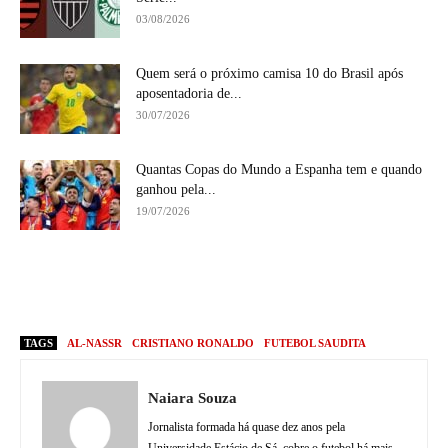
03/08/2026
Quem será o próximo camisa 10 do Brasil após
aposentadoria de...
30/07/2026
Quantas Copas do Mundo a Espanha tem e quando
ganhou pela...
19/07/2026
TAGS
AL-NASSR
CRISTIANO RONALDO
FUTEBOL SAUDITA
Naiara Souza
Jornalista formada há quase dez anos pela
Universidade Estácio de Sá, cobre o futebol há mais