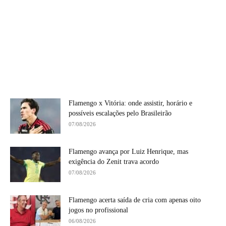
Flamengo x Vitória: onde assistir, horário e
possíveis escalações pelo Brasileirão
07/08/2026
Flamengo avança por Luiz Henrique, mas
exigência do Zenit trava acordo
07/08/2026
Flamengo acerta saída de cria com apenas oito
jogos no profissional
06/08/2026