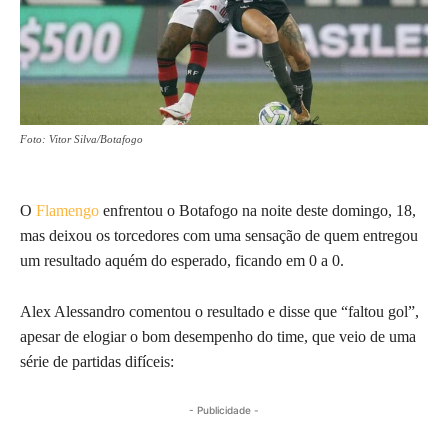
Foto: Vitor Silva/Botafogo
O
Flamengo
enfrentou o Botafogo na noite deste domingo, 18,
mas deixou os torcedores com uma sensação de quem entregou
um resultado aquém do esperado, ficando em 0 a 0.
Alex Alessandro comentou o resultado e disse que “faltou gol”,
apesar de elogiar o bom desempenho do time, que veio de uma
série de partidas difíceis:
- Publicidade -