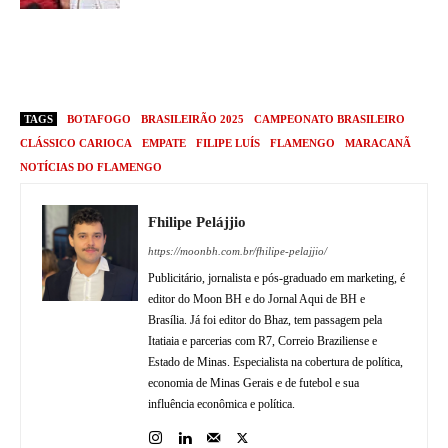
TAGS
BOTAFOGO
BRASILEIRÃO 2025
CAMPEONATO BRASILEIRO
CLÁSSICO CARIOCA
EMPATE
FILIPE LUÍS
FLAMENGO
MARACANÃ
NOTÍCIAS DO FLAMENGO
Fhilipe Pelájjio
https://moonbh.com.br/fhilipe-pelajjio/
Publicitário, jornalista e pós-graduado em marketing, é
editor do Moon BH e do Jornal Aqui de BH e
Brasília. Já foi editor do Bhaz, tem passagem pela
Itatiaia e parcerias com R7, Correio Braziliense e
Estado de Minas. Especialista na cobertura de política,
economia de Minas Gerais e de futebol e sua
influência econômica e política.