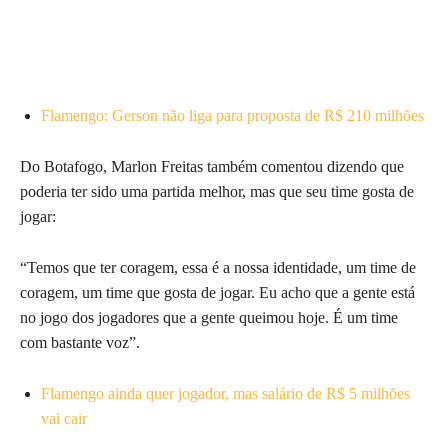
Flamengo: Gerson não liga para proposta de R$ 210 milhões
Do Botafogo, Marlon Freitas também comentou dizendo que
poderia ter sido uma partida melhor, mas que seu time gosta de
jogar:
“Temos que ter coragem, essa é a nossa identidade, um time de
coragem, um time que gosta de jogar. Eu acho que a gente está
no jogo dos jogadores que a gente queimou hoje. É um time
com bastante voz”.
Flamengo ainda quer jogador, mas salário de R$ 5 milhões
vai cair