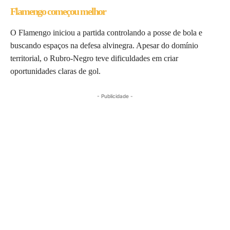
Flamengo começou melhor
O Flamengo iniciou a partida controlando a posse de bola e
buscando espaços na defesa alvinegra. Apesar do domínio
territorial, o Rubro-Negro teve dificuldades em criar
oportunidades claras de gol.
- Publicidade -