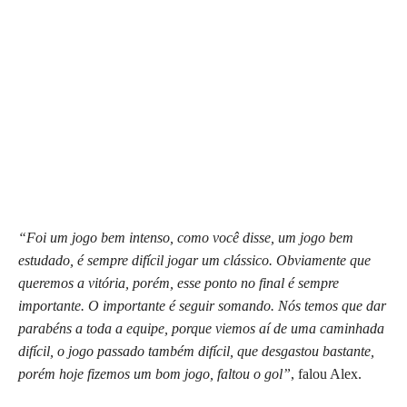
“Foi um jogo bem intenso, como você disse, um jogo bem
estudado, é sempre difícil jogar um clássico. Obviamente que
queremos a vitória, porém, esse ponto no final é sempre
importante. O importante é seguir somando. Nós temos que dar
parabéns a toda a equipe, porque viemos aí de uma caminhada
difícil, o jogo passado também difícil, que desgastou bastante,
porém hoje fizemos um bom jogo, faltou o gol”
, falou Alex.