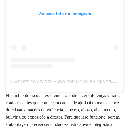
Ver essa foto no Instagram
U
M POST COMPARTILHADO POR MOON BH (@SITEMOONBH)
No ambiente escolar, esse vínculo pode fazer diferença. Crianças
e adolescentes que conhecem canais de ajuda têm mais chance
de relatar situações de violência, ameaça, abuso, aliciamento,
bullying ou exposição a drogas. Para que isso funcione, porém,
a abordagem precisa ser cuidadosa, educativa e integrada à