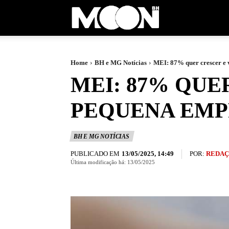
Moon
BH
Home
BH e MG Notícias
MEI: 87% quer crescer e 
MEI: 87% QUE
PEQUENA EMP
BH E MG NOTÍCIAS
PUBLICADO EM
POR:
REDAÇ
13/05/2025, 14:49
Última modificação há:
13/05/2025