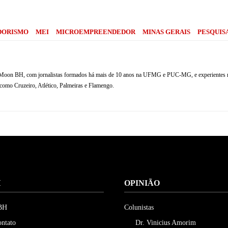
Compartilhe
DORISMO
MEI
MICROEMPREENDEDOR
MINAS GERAIS
PESQUISA
do Moon BH, com jornalistas formados há mais de 10 anos na UFMG e PUC-MG, e experientes na
 como Cruzeiro, Atlético, Palmeiras e Flamengo.
H
OPINIÃO
 BH
Colunistas
ontato
Dr. Vinicius Amorim