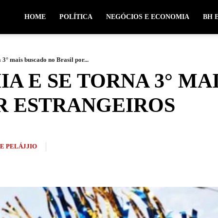
HOME
POLÍTICA
NEGÓCIOS E ECONOMIA
BH 
3° mais buscado no Brasil por...
IA E SE TORNA 3° MA
R ESTRANGEIROS
PE PELÁJJIO