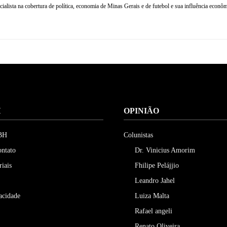
ialista na cobertura de política, economia de Minas Gerais e de futebol e sua influência econômi
H
OPINIÃO
 BH
Colunistas
ontato
Dr. Vinicius Amorim
riais
Fhilipe Pelájjio
Leandro Jahel
vacidade
Luiza Malta
Rafael angeli
Renato Oliveira