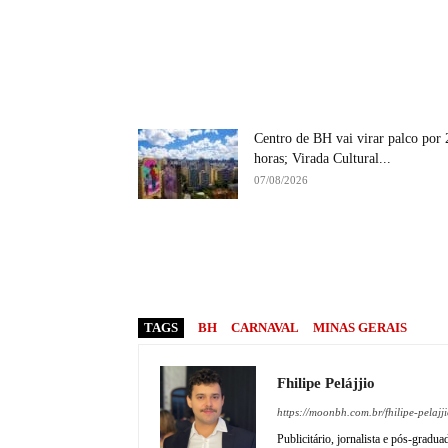
Centro de BH vai virar palco por 
horas; Virada Cultural...
07/08/2026
TAGS
BH
CARNAVAL
MINAS GERAIS
Fhilipe Pelájjio
https://moonbh.com.br/fhilipe-pelajji
Publicitário, jornalista e pós-gradu