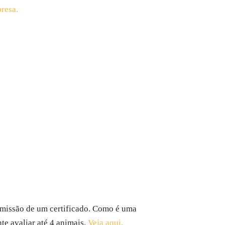
presa.
e emissão de um certificado. Como é uma
nte avaliar até 4 animais.
Veja aqui.