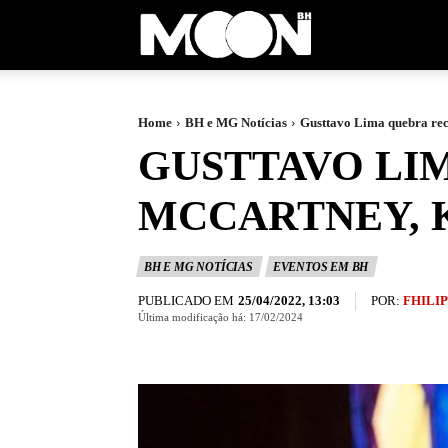
Moon
BH
Home
BH e MG Notícias
Gusttavo Lima quebra rec
GUSTTAVO LI
MCCARTNEY, K
BH E MG NOTÍCIAS
EVENTOS EM BH
PUBLICADO EM
POR:
FHILI
25/04/2022, 13:03
Última modificação há:
17/02/2024