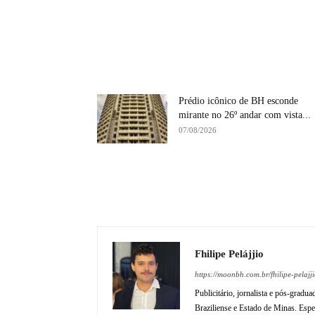
Prédio icônico de BH esconde
mirante no 26º andar com vista...
07/08/2026
Fhilipe Pelájjio
https://moonbh.com.br/fhilipe-pelajji
Publicitário, jornalista e pós-gradu
Braziliense e Estado de Minas. Espec