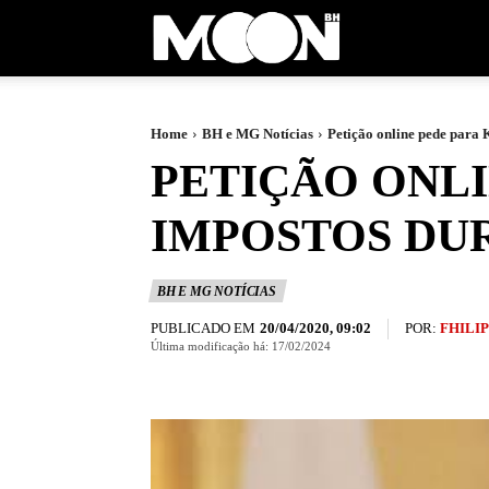
Moon
BH
Home
BH e MG Notícias
Petição online pede para 
PETIÇÃO ONLI
IMPOSTOS DUR
BH E MG NOTÍCIAS
PUBLICADO EM
POR:
FHILI
20/04/2020, 09:02
Última modificação há:
17/02/2024