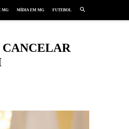
E MG
MÍDIA EM MG
FUTEBOL
L CANCELAR
H