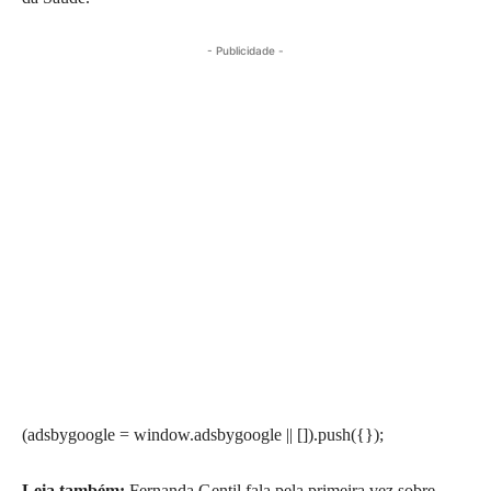
- Publicidade -
(adsbygoogle = window.adsbygoogle || []).push({});
Leia também:
Fernanda Gentil fala pela primeira vez sobre