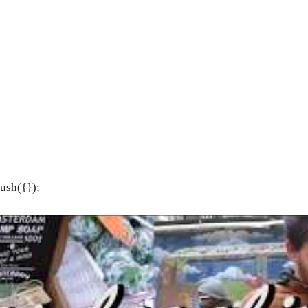
ush({});