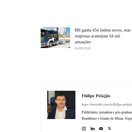
BH ganha 454 ônibus novos, mas
empresas acumulam 64 mil
autuações
05/08/2026
Fhilipe Pelájjio
https://moonbh.com.br/fhilipe-pelajji
Publicitário, jornalista e pós-gradu
Braziliense e Estado de Minas. Espec