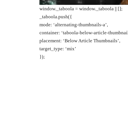
window._taboola = window._taboola || [];
_taboola.push({
mode: ‘alternating-thumbnails-a’,
container: ‘taboola-below-article-thumbnail
placement: ‘Below Article Thumbnails’,
target_type: ‘mix’
});