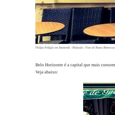
Fhilipe Pelájjio em Amsterdã - Holanda - Foto de Natan Bittencou
Belo Horizonte é a capital que mais consom
Veja abaixo: