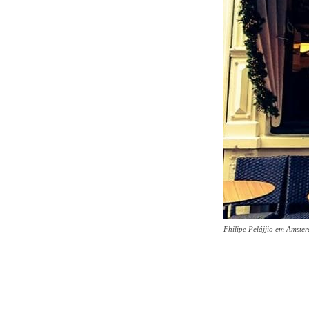
Fhilipe Pelájjio em Amste