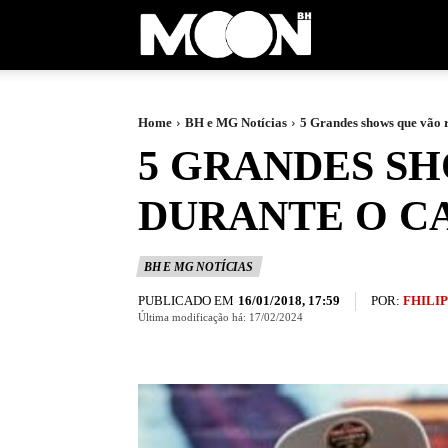
Moon
BH
Home
BH e MG Notícias
5 Grandes shows que vão 
5 GRANDES S
DURANTE O C
BH E MG NOTÍCIAS
PUBLICADO EM
POR:
FHILI
16/01/2018, 17:59
Última modificação há:
17/02/2024