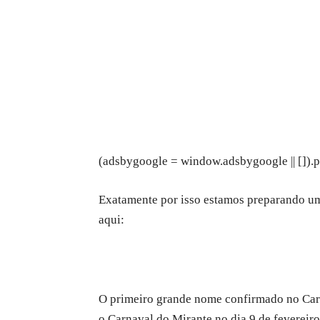
(adsbygoogle = window.adsbygoogle || []).p
Exatamente por isso estamos preparando uma
aqui:
O primeiro grande nome confirmado no Carn
o Carnaval do Mirante no dia 9 de fevereiro