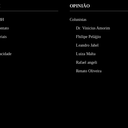
H
OPINIÃO
 BH
Colunistas
ontato
Dr. Vinicius Amorim
riais
Fhilipe Pelájjio
Leandro Jahel
vacidade
Luiza Malta
Rafael angeli
Renato Oliveira