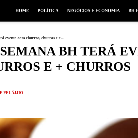
HOME
POLÍTICA
NEGÓCIOS E ECONOMIA
BH 
rá evento com churros, churros e +...
E SEMANA BH TERÁ E
URROS E + CHURROS
E PELÁJJIO