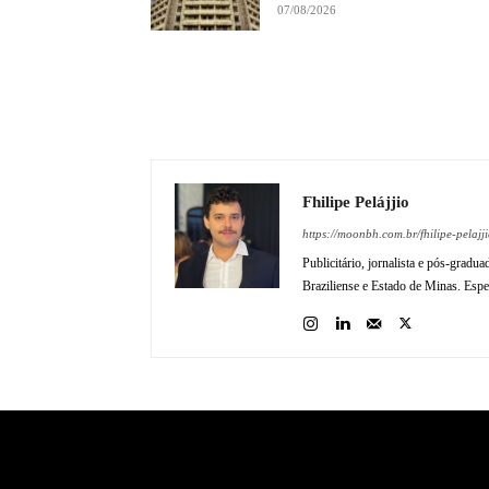
07/08/2026
Fhilipe Pelájjio
https://moonbh.com.br/fhilipe-pelajji
Publicitário, jornalista e pós-gradu
Braziliense e Estado de Minas. Espec