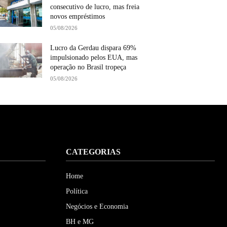
consecutivo de lucro, mas freia
novos empréstimos
05/08/2026
Lucro da Gerdau dispara 69%
impulsionado pelos EUA, mas
operação no Brasil tropeça
05/08/2026
CATEGORIAS
Home
Política
Negócios e Economia
BH e MG