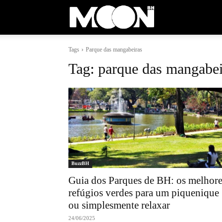
Moon
Tags
Parque das mangabeiras
BH
Tag:
parque das mangabei
BuzzBH
Guia dos Parques de BH: os melhore
refúgios verdes para um piquenique
ou simplesmente relaxar
24/06/2025