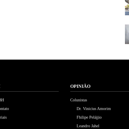
H
OPINIÃO
 BH
Colunistas
ontato
Dr. Vinicius Amorim
riais
Fhilipe Pelájjio
Leandro Jahel