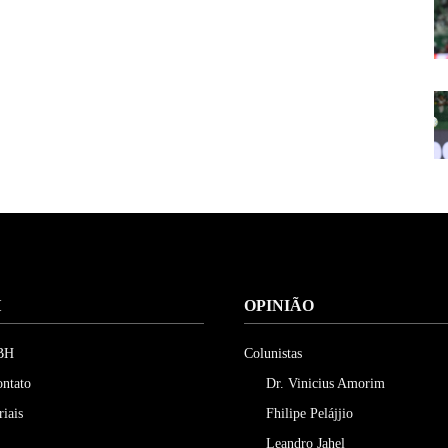
H
OPINIÃO
 BH
Colunistas
ontato
Dr. Vinicius Amorim
riais
Fhilipe Pelájjio
Leandro Jahel