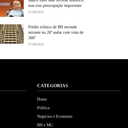
Banco Inter bate recorde histórico,
mas traz preocupação importante
07/08/2026
Prédio icônico de BH esconde
mirante no 26º andar com vista de
360°
07/08/2026
CATEGORIAS
Home
Política
Negócios e Economia
BH e MG