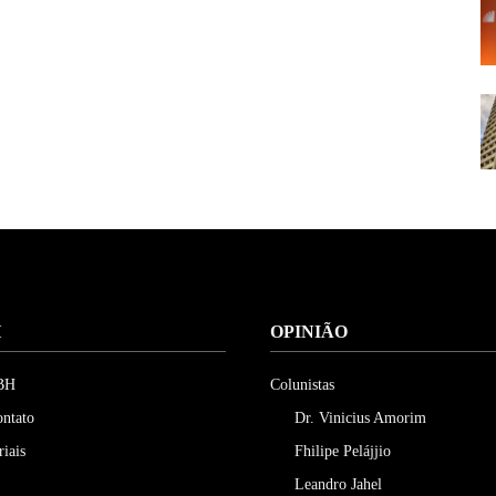
H
OPINIÃO
 BH
Colunistas
ontato
Dr. Vinicius Amorim
riais
Fhilipe Pelájjio
Leandro Jahel