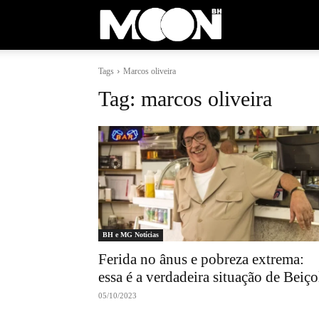
Moon
Tags
Marcos oliveira
BH
Tag:
marcos oliveira
BH e MG Notícias
Ferida no ânus e pobreza extrema:
essa é a verdadeira situação de Beiço
05/10/2023