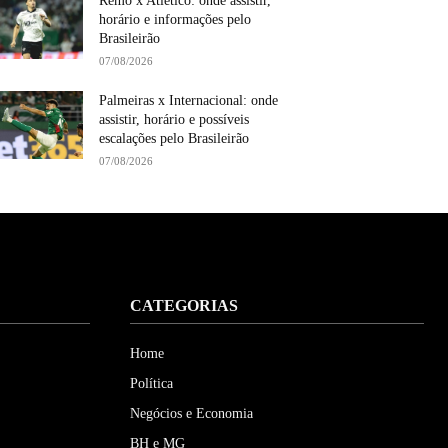
Remo x Atlético: onde assistir,
horário e informações pelo
Brasileirão
07/08/2026
Palmeiras x Internacional: onde
assistir, horário e possíveis
escalações pelo Brasileirão
07/08/2026
CATEGORIAS
Home
Política
Negócios e Economia
BH e MG