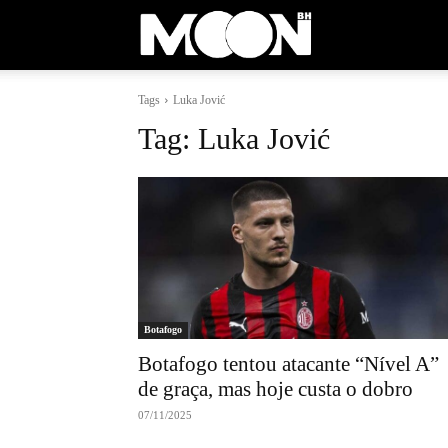
Moon
Tags
Luka Jović
BH
Tag:
Luka Jović
Botafogo
Botafogo tentou atacante “Nível A”
de graça, mas hoje custa o dobro
07/11/2025