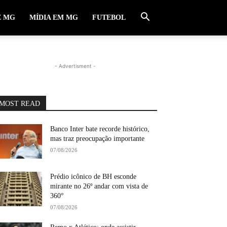
E MG
MÍDIA EM MG
FUTEBOL
- Advertisment -
MOST READ
Banco Inter bate recorde histórico,
mas traz preocupação importante
07/08/2026
Prédio icônico de BH esconde
mirante no 26º andar com vista de
360°
07/08/2026