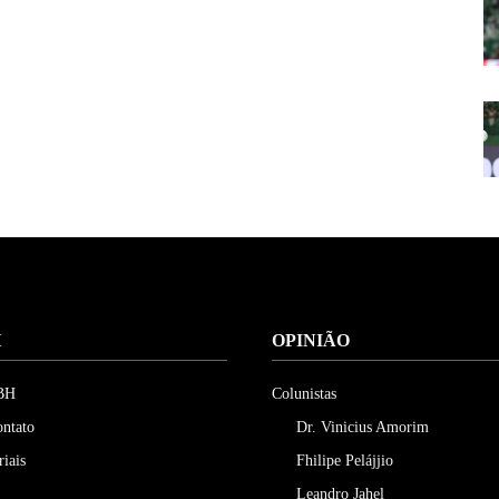
H
OPINIÃO
 BH
Colunistas
ontato
Dr. Vinicius Amorim
riais
Fhilipe Pelájjio
Leandro Jahel