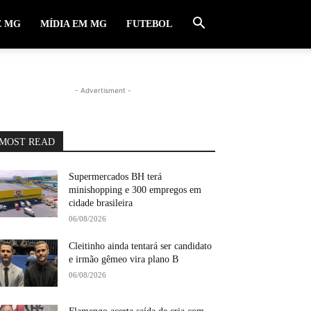
E MG
MÍDIA EM MG
FUTEBOL
- Advertisment -
MOST READ
Supermercados BH terá
minishopping e 300 empregos em
cidade brasileira
06/08/2026
Cleitinho ainda tentará ser candidato
e irmão gêmeo vira plano B
06/08/2026