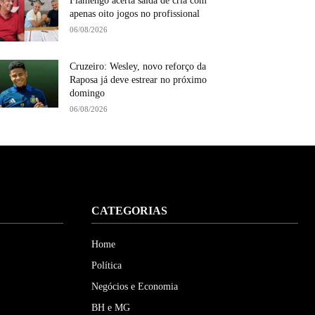
Flamengo acerta saída de cria com
apenas oito jogos no profissional
06/08/2026
Cruzeiro: Wesley, novo reforço da
Raposa já deve estrear no próximo
domingo
06/08/2026
CATEGORIAS
Home
Política
Negócios e Economia
BH e MG