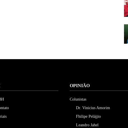
H
OPINIÃO
 BH
Colunistas
ontato
Dr. Vinicius Amorim
riais
Fhilipe Pelájjio
Leandro Jahel