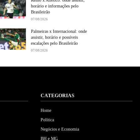
Remo x Atlético: onde assistir,
horário e informações pelo
Brasileirão
07/08/2026
Palmeiras x Internacional: onde
assistir, horário e possíveis
escalações pelo Brasileirão
07/08/2026
CATEGORIAS
Home
Política
Negócios e Economia
BH e MG