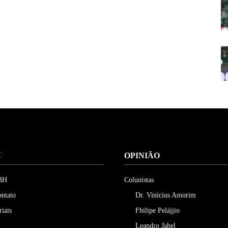
H
OPINIÃO
 BH
Colunistas
ontato
Dr. Vinicius Amorim
riais
Fhilipe Pelájjio
Leandro Jahel