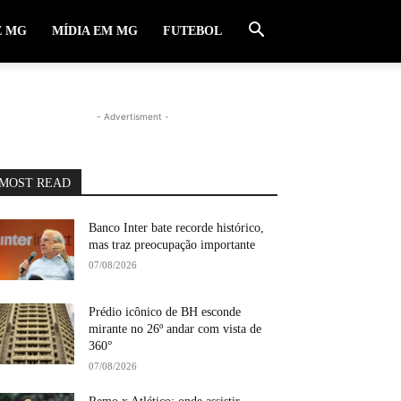
E MG
MÍDIA EM MG
FUTEBOL
- Advertisment -
MOST READ
Banco Inter bate recorde histórico,
mas traz preocupação importante
07/08/2026
Prédio icônico de BH esconde
mirante no 26º andar com vista de
360°
07/08/2026