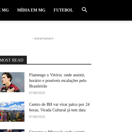
E MG
MÍDIA EM MG
FUTEBOL
- Advertisment -
MOST READ
Flamengo x Vitória: onde assistir,
horário e possíveis escalações pelo
Brasileirão
07/08/2026
Centro de BH vai virar palco por 24
horas; Virada Cultural já tem data
07/08/2026