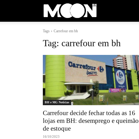
Moon
Tags
Carrefour em bh
BH
Tag:
carrefour em bh
BH e MG Notícias
Carrefour decide fechar todas as 16
lojas em BH: desemprego e queimão
de estoque
16/10/2023