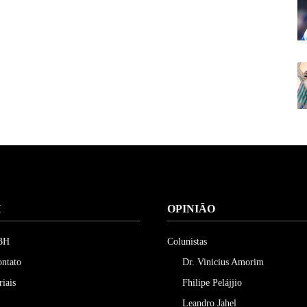
H
OPINIÃO
 BH
Colunistas
ontato
Dr. Vinicius Amorim
riais
Fhilipe Pelájjio
Leandro Jahel