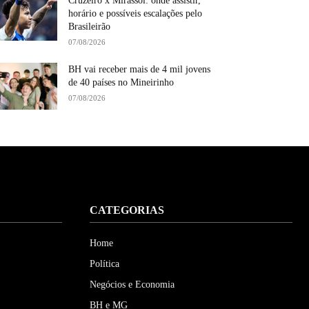
Cruzeiro x Mirassol: onde assistir,
horário e possíveis escalações pelo
Brasileirão
07/08/2026
BH vai receber mais de 4 mil jovens
de 40 países no Mineirinho
07/08/2026
CATEGORIAS
Home
Política
Negócios e Economia
BH e MG