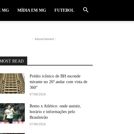
E MG
MÍDIA EM MG
FUTEBOL
- Advertisment -
MOST READ
Prédio icônico de BH esconde
mirante no 26º andar com vista de
360°
07/08/2026
Remo x Atlético: onde assistir,
horário e informações pelo
Brasileirão
07/08/2026