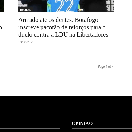
Botafogo
Armado até os dentes: Botafogo
o
inscreve pacotão de reforços para o
duelo contra a LDU na Libertadores
13/08/2025
Page 4 of 4
H
OPINIÃO