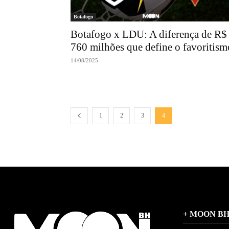
Botafogo
Botafogo x LDU: A diferença de R$
760 milhões que define o favoritism
14/08/2025
1
2
3
4
+ MOON B