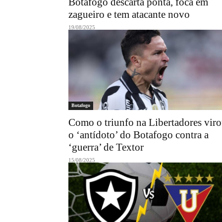
Botafogo descarta ponta, foca em
zagueiro e tem atacante novo
19/08/2025
Botafogo
Como o triunfo na Libertadores vir
o ‘antídoto’ do Botafogo contra a
‘guerra’ de Textor
15/08/2025