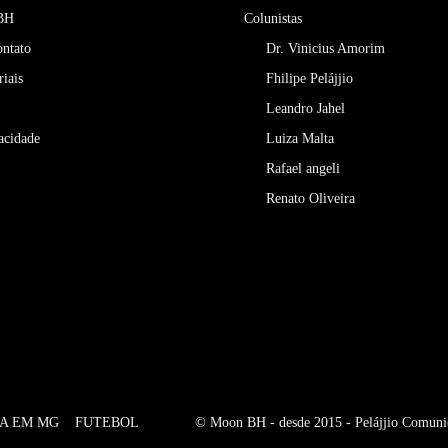
 BH
Colunistas
ontato
Dr. Vinicius Amorim
riais
Fhilipe Pelájjio
Leandro Jahel
vacidade
Luiza Malta
Rafael angeli
Renato Oliveira
IA EM MG
FUTEBOL
© Moon BH - desde 2015 - Pelájjio Comuni