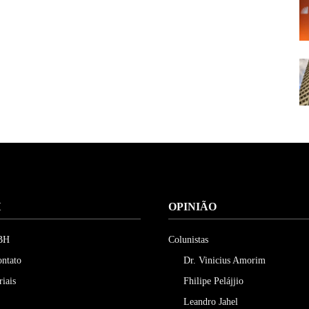
H
OPINIÃO
 BH
Colunistas
ontato
Dr. Vinicius Amorim
riais
Fhilipe Pelájjio
Leandro Jahel