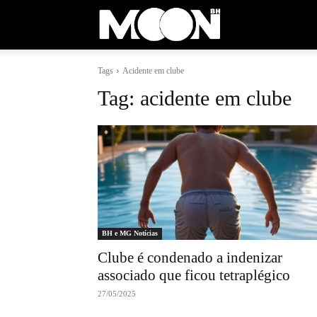
Moon
Tags
Acidente em clube
BH
Tag:
acidente em clube
BH e MG Notícias
Clube é condenado a indenizar
associado que ficou tetraplégico
27/05/2025