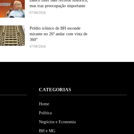
Banco Inter bate recorde histórico,
mas traz preocupação importante
07/08/2026
Prédio icônico de BH esconde
mirante no 26º andar com vista de
360°
07/08/2026
CATEGORIAS
Home
Política
Negócios e Economia
BH e MG