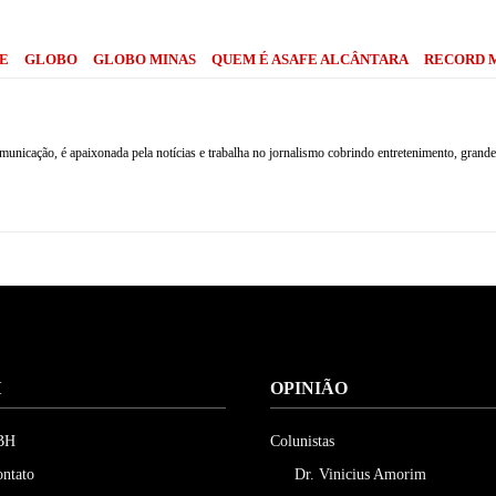
E
GLOBO
GLOBO MINAS
QUEM É ASAFE ALCÂNTARA
RECORD 
nicação, é apaixonada pela notícias e trabalha no jornalismo cobrindo entretenimento, grandes
H
OPINIÃO
 BH
Colunistas
ontato
Dr. Vinicius Amorim