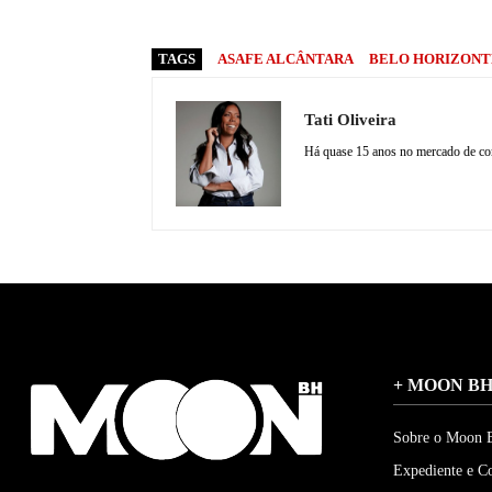
TAGS
ASAFE ALCÂNTARA
BELO HORIZONT
Tati Oliveira
Há quase 15 anos no mercado de comu
+ MOON B
Sobre o Moon
Expediente e C