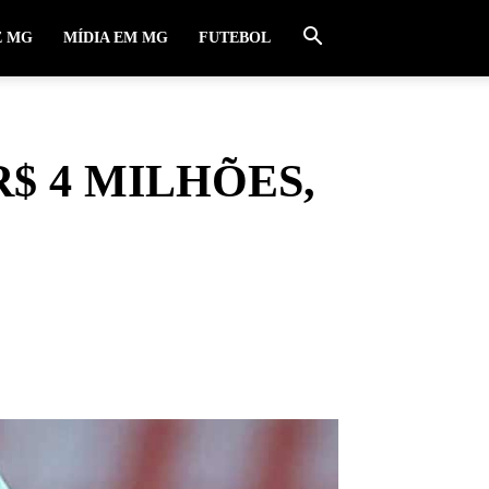
E MG
MÍDIA EM MG
FUTEBOL
$ 4 MILHÕES,
0