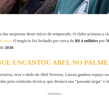
 das surpresas deste início de temporada. O clube acionou a c
20 anos.
O negócio foi fechado por cerca de
R$ 4 milhões
por
5
 de
2030
.
QUE ENCANTOU ABEL NO PALME
rativa; teve o dedo de Abel Ferreira. Larson ganhou espaço nos
adas pela comissão técnica, que destaca sua “passada larga” e i
- Publicidade -