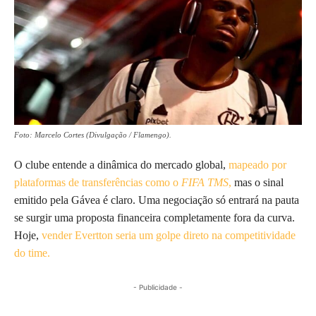
Foto: Marcelo Cortes (Divulgação / Flamengo).
O clube entende a dinâmica do mercado global,
mapeado por
plataformas de transferências como o
FIFA TMS
,
mas o sinal
emitido pela Gávea é claro. Uma negociação só entrará na pauta
se surgir uma proposta financeira completamente fora da curva.
Hoje,
vender Evertton seria um golpe direto na competitividade
do time.
- Publicidade -