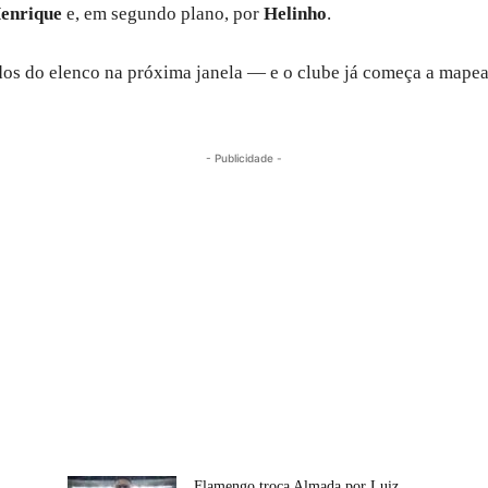
enrique
e, em segundo plano, por
Helinho
.
os do elenco na próxima janela — e o clube já começa a mapear
- Publicidade -
m
Flamengo troca Almada por Luiz