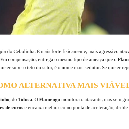
ia do Cebolinha. É mais forte fisicamente, mais agressivo at
no. Em compensação, entrega o mesmo tipo de ameaça que o
Flam
iser subir o teto do setor, é o nome mais sedutor. Se quiser repo
OMO ALTERNATIVA MAIS VIÁVE
inho
, do
Toluca
. O
Flamengo
monitora o atacante, mas sem gra
es de euros
e encaixa melhor como ponta de aceleração, drible