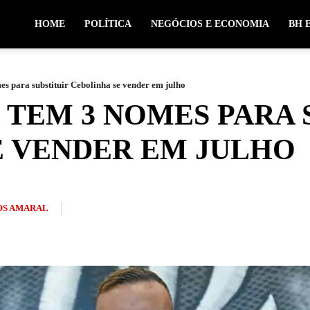
HOME
POLÍTICA
NEGÓCIOS E ECONOMIA
BH 
s para substituir Cebolinha se vender em julho
TEM 3 NOMES PARA 
E VENDER EM JULHO
S AMARAL