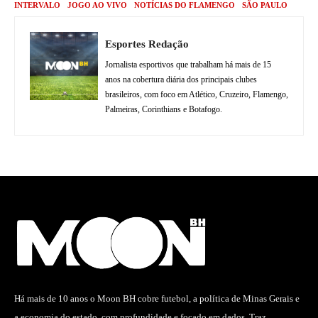
INTERVALO
JOGO AO VIVO
NOTÍCIAS DO FLAMENGO
SÃO PAULO
Esportes Redação
Jornalista esportivos que trabalham há mais de 15
anos na cobertura diária dos principais clubes
brasileiros, com foco em Atlético, Cruzeiro, Flamengo,
Palmeiras, Corinthians e Botafogo.
Há mais de 10 anos o Moon BH cobre futebol, a política de Minas Gerais e
a economia do estado, com profundidade e focado em dados. Traz