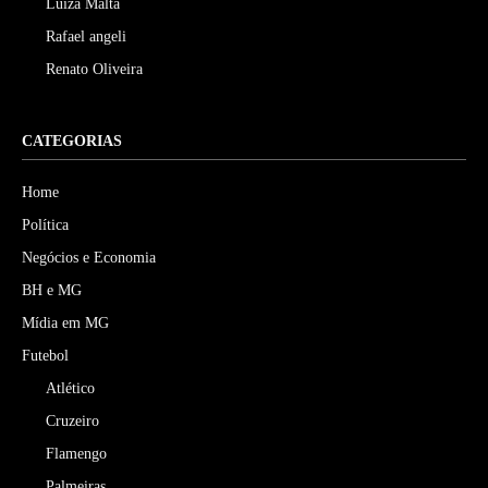
Luiza Malta
Rafael angeli
Renato Oliveira
CATEGORIAS
Home
Política
Negócios e Economia
BH e MG
Mídia em MG
Futebol
Atlético
Cruzeiro
Flamengo
Palmeiras