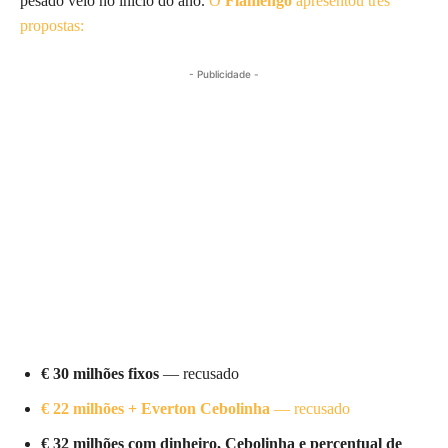
pesado veio no início do ano.
O
Flamengo
apresentou três
propostas:
- Publicidade -
€ 30 milhões fixos
— recusado
€ 22 milhões + Everton Cebolinha
— recusado
€ 32 milhões com dinheiro, Cebolinha e percentual de