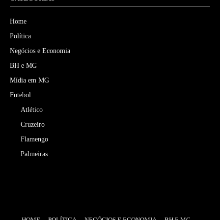
Home
Política
Negócios e Economia
BH e MG
Mídia em MG
Futebol
Atlético
Cruzeiro
Flamengo
Palmeiras
HOME
POLÍTICA
NEGÓCIOS E ECONOMIA
BH E MG