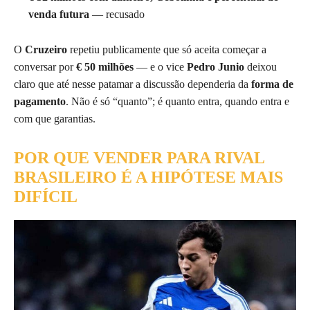
venda futura
— recusado
O
Cruzeiro
repetiu publicamente que só aceita começar a
conversar por
€ 50 milhões
— e o vice
Pedro Junio
deixou
claro que até nesse patamar a discussão dependeria da
forma de
pagamento
. Não é só “quanto”; é quanto entra, quando entra e
com que garantias.
POR QUE VENDER PARA RIVAL
BRASILEIRO É A HIPÓTESE MAIS
DIFÍCIL