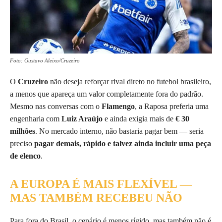
Foto: Gustavo Aleixo/Cruzeiro
O
Cruzeiro
não deseja reforçar rival direto no futebol brasileiro,
a menos que apareça um valor completamente fora do padrão.
Mesmo nas conversas com o
Flamengo
, a Raposa preferia uma
engenharia com
Luiz Araújo
e ainda exigia mais de
€ 30
milhões
. No mercado interno, não bastaria pagar bem — seria
preciso
pagar demais, rápido e talvez ainda incluir uma peça
de elenco
.
A EUROPA É MAIS FLEXÍVEL —
MAS TAMBÉM RECEBEU NÃO
Para fora do Brasil, o cenário é menos rígido, mas também não é