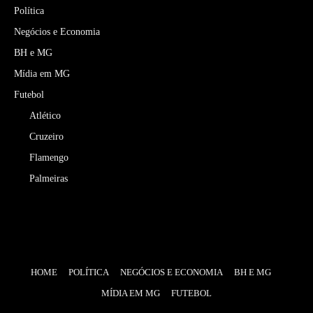
Política
Negócios e Economia
BH e MG
Mídia em MG
Futebol
Atlético
Cruzeiro
Flamengo
Palmeiras
HOME
POLÍTICA
NEGÓCIOS E ECONOMIA
BH E MG
MÍDIA EM MG
FUTEBOL