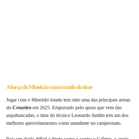
A força do Mineirão como trunfo do time
Jogar com o Mineirão lotado tem sido uma das principais armas
do
Cruzeiro
em 2025. Empurrado pelo apoio que vem das
arquibancadas, o time do técnico Leonardo Jardim tem um dos
melhores aproveitamentos como mandante no campeonato.
Para um duelo difícil e direto como o contra o Grêmio, o apoio