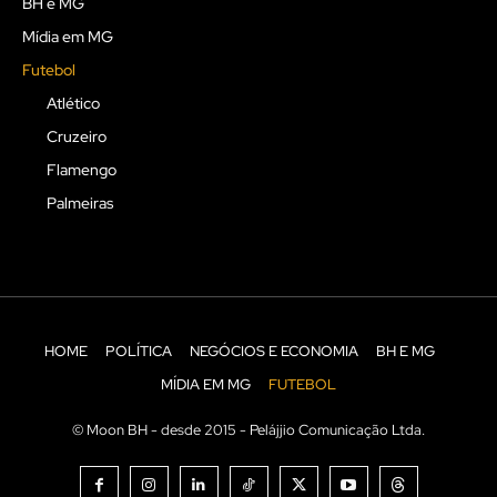
BH e MG
Mídia em MG
Futebol
Atlético
Cruzeiro
Flamengo
Palmeiras
HOME
POLÍTICA
NEGÓCIOS E ECONOMIA
BH E MG
MÍDIA EM MG
FUTEBOL
© Moon BH - desde 2015 - Pelájjio Comunicação Ltda.