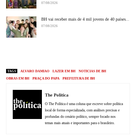
07/08/2026
BH vai receber mais de 4 mil jovens de 40 países...
07/08/2026
TAGS
ALVARO DAMIAO
LAZER EM BH
NOTICIAS DE BH
OBRAS EM BH
PRAÇA DO PAPA
PREFEITURA DE BH
The Politica
O The Política é uma coluna que escreve sobre política
local de forma especializada, com análises precisas e
profundas do cenário político, sempre focado nos
temas mais atuais e importantes para o brasileiro.