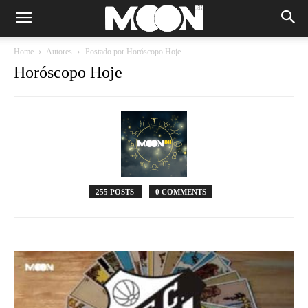
Home
Autores
Postado por Horóscopo Hoje
Horóscopo Hoje
255 POSTS
0 COMMENTS