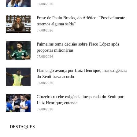
07/08/2026
Frase de Paulo Bracks, do Atlético: “Possivelmente
teremos alguma saída”
07/08/2026
Palmeiras toma decisão sobre Flaco López após
propostas milionárias
07/08/2026
Flamengo avança por Luiz Henrique, mas exigência
do Zenit trava acordo
07/08/2026
Cruzeiro recebe exigência inesperada do Zenit por
Luiz Henrique; entenda
07/08/2026
DESTAQUES