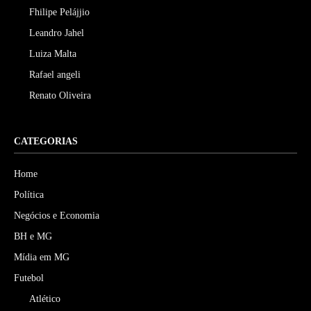
Fhilipe Pelájjio
Leandro Jahel
Luiza Malta
Rafael angeli
Renato Oliveira
CATEGORIAS
Home
Política
Negócios e Economia
BH e MG
Mídia em MG
Futebol
Atlético