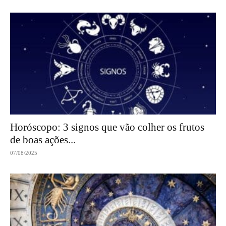
Horóscopo: 3 signos que vão colher os frutos
de boas ações...
07/08/2025